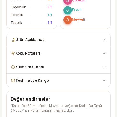
Çiçeksilik
5
/5
Fresh
Ferahlık
5
/5
Meyveli
Tazelik
5
/5
Ürün Açıklaması
Koku Notaları
Kullanım Süresi
Teslimat ve Kargo
Değerlendirmeler
“Ralph Edt 50 ml – Fresh, Meyvemsi ve Çiçeksi Kadın Parfümü
(K-062)” için yorum yapan ilk kişi siz olun.