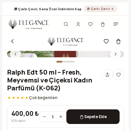
🎁 Çarkı Çevir, Sana Özel İndirimini Kap
🎁 Çarkı Çevir →
Ralph Edt 50 ml – Fresh,
Meyvemsi ve Çiçeksi Kadın
Parfümü (K-062)
Çok beğenilen
400,00 ₺
1
Sepete Ekle
KDV dahil