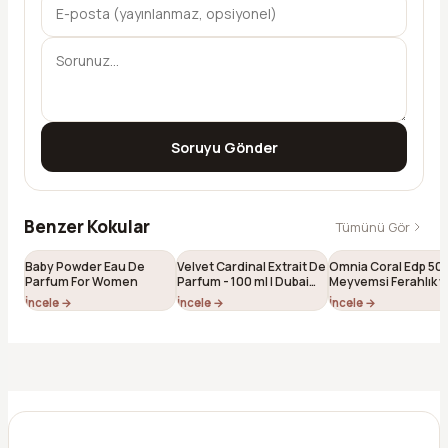
Soruyu Gönder
Benzer Kokular
Tümünü Gör
Baby Powder Eau De
Velvet Cardinal Extrait De
Omnia Coral Edp 50 
Parfum For Women
Parfum - 100 ml | Dubai
Meyvemsi Ferahlık v
Esintili Niş Unisex Parfüm
Çiçeksi Feminen Işılt
İncele →
İncele →
İncele →
184)