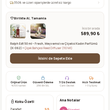
350
₺ ve üzeri siparişlerde ücretsiz kargo
Birlikte Al, Tamamla
İkisi bir arada
589,90 ₺
Ralph Edt 50 ml – Fresh, Meyvemsi ve Çiçeksi Kadın Parfümü
(K-062)
+
Çiçek Bahçesi Reed Diffuser (110 Ml)
İkisini de Sepete Ekle
Orijinal Ürün
Güvenli Ödeme
7/24 Destek
Hızlı Teslimat
%100 kaliteli
256-Bit SSL
Canlı Destek
1-3 İş Günü
Ana Notalar
Koku Özeti
Zarafet
5
/5
Çiçeksi