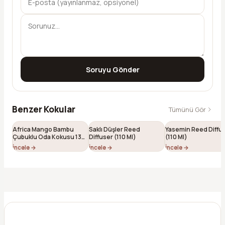
Soruyu Gönder
Benzer Kokular
Tümünü Gör
Africa Mango Bambu
Saklı Düşler Reed
Yasemin Reed Diffu
Çubuklu Oda Kokusu 130
Diffuser (110 Ml)
(110 Ml)
ml
İncele →
İncele →
İncele →