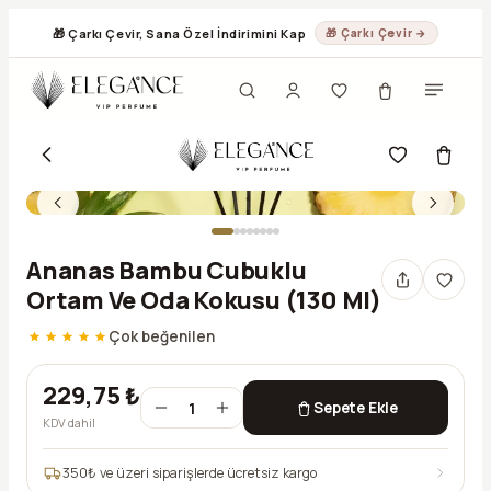
🎁 Çarkı Çevir, Sana Özel İndirimini Kap
🎁 Çarkı Çevir →
Ananas Bambu Cubuklu
Ortam Ve Oda Kokusu (130 Ml)
Çok beğenilen
229,75 ₺
1
Sepete Ekle
KDV dahil
350
₺ ve üzeri siparişlerde ücretsiz kargo