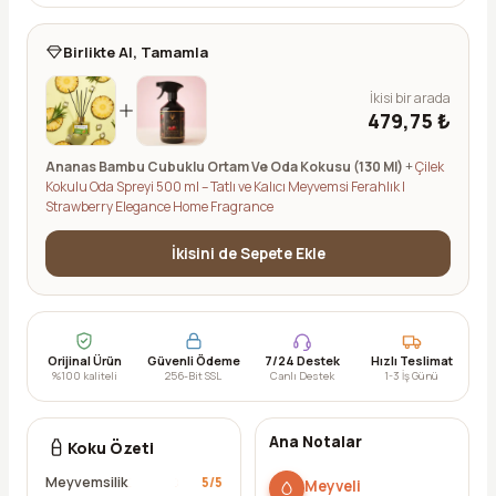
Birlikte Al, Tamamla
İkisi bir arada
479,75 ₺
Ananas Bambu Cubuklu Ortam Ve Oda Kokusu (130 Ml)
+
Çilek
Kokulu Oda Spreyi 500 ml – Tatlı ve Kalıcı Meyvemsi Ferahlık |
Strawberry Elegance Home Fragrance
İkisini de Sepete Ekle
Orijinal Ürün
Güvenli Ödeme
7/24 Destek
Hızlı Teslimat
%100 kaliteli
256-Bit SSL
Canlı Destek
1-3 İş Günü
Ana Notalar
Koku Özeti
Meyvemsilik
5
/5
Meyveli