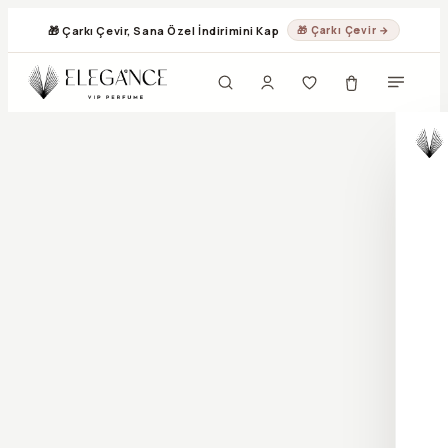
🎁 Çarkı Çevir, Sana Özel İndirimini Kap
🎁 Çarkı Çevir →
ARA
Velvet Cardinal
Narcotic
Oda Kokusu
Vanilya
Mango