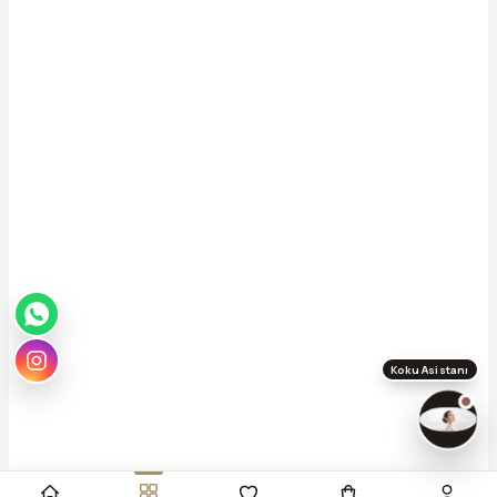
Asya
Koku Asistanı · çevrimiçi
Merhaba, ben
Asya
✦
Sana en uygun kokuyu saniyeler içinde bulmana
yardımcı olurum. Aşağıdan seç ya da kendi tarzını
yaz.
Bana koku öner
Hangi parfüm bana uygun?
Oda kokusu önerisi
Hediye için koku
Koku Asistanı