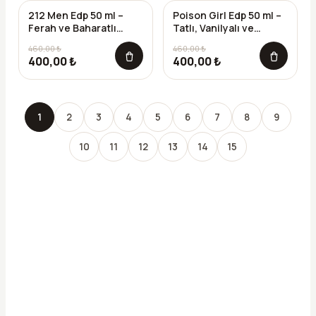
212 Men Edp 50 ml –
Poison Girl Edp 50 ml –
-%
13
-%
13
Ferah ve Baharatlı
Tatlı, Vanilyalı ve
Erkek Parfümü (E-029)
Oryantal Kadın
460,00 ₺
460,00 ₺
Parfümü (K-047)
400,00 ₺
400,00 ₺
1
2
3
4
5
6
7
8
9
10
11
12
13
14
15