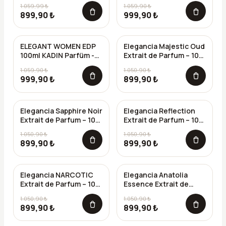
Luxury Serıes -
1.059,99 ₺
1.059,90 ₺
899,90 ₺
999,90 ₺
ELEGANT WOMEN EDP
Elegancia Majestic Oud
-%
6
-%
14
100ml KADIN Parfüm -
Extrait de Parfum – 100
LUXURY SERIES -
ml
1.059,90 ₺
1.050,90 ₺
999,90 ₺
899,90 ₺
Elegancia Sapphire Noir
Elegancia Reflection
-%
14
-%
14
Extrait de Parfum – 100
Extrait de Parfum – 100
ml
ml
1.050,90 ₺
1.050,90 ₺
899,90 ₺
899,90 ₺
Elegancia NARCOTIC
Elegancia Anatolia
-%
14
-%
14
Extrait de Parfum – 100
Essence Extrait de
ml
Parfum – 100 ml
1.050,90 ₺
1.050,90 ₺
899,90 ₺
899,90 ₺