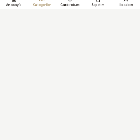
Anasayfa
Kategoriler
Gardırobum
Sepetim
Hesabım
256-bit SSL Şifreli Ödeme
PayTR Güvenli Ödeme Altyapısı
Ambalajı Açılmamış Üründe 14 Gün İade
VISA
Mastercard
TROY
American Express
Gizlilik Politikası
Mesafeli Satış Sözleşmesi
KVKK Aydınlatma Metni
İade & Değişim
Kargo & Teslimat
© 2026 Elegance VIP Perfume. Tüm hakları saklıdır.
Web Tasarım & Yazılım:
ELGN Yazılım