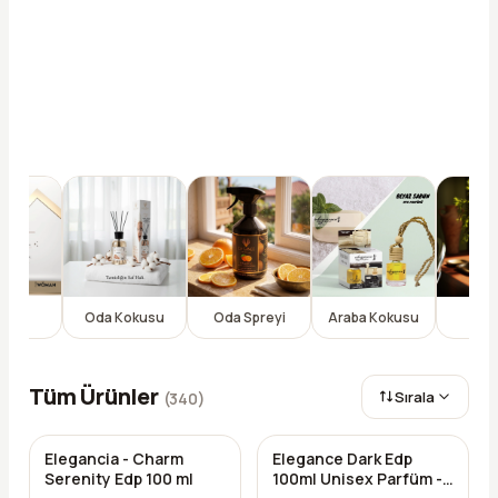
füm
Oda Kokusu
Oda Spreyi
Araba Kokusu
Kol
Tüm Ürünler
Sırala
(
340
)
Elegancia - Charm
Elegance Dark Edp
-%
15
-%
6
Serenity Edp 100 ml
100ml Unisex Parfüm -