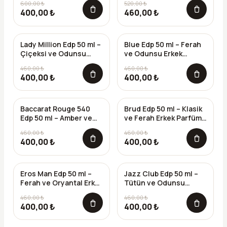
600,00 ₺
520,00 ₺
Unisex Parfüm
400,00 ₺
460,00 ₺
Lady Million Edp 50 ml –
Blue Edp 50 ml – Ferah
-%
13
-%
13
Çiçeksi ve Odunsu
ve Odunsu Erkek
Kadın Parfümü (K-072)
Parfümü (E-108)
460,00 ₺
460,00 ₺
400,00 ₺
400,00 ₺
Baccarat Rouge 540
Brud Edp 50 ml – Klasik
-%
13
-%
13
Edp 50 ml – Amber ve
ve Ferah Erkek Parfümü
Tatlı Unisex Parfümü
(E-008)
460,00 ₺
460,00 ₺
(U-067)
400,00 ₺
400,00 ₺
Eros Man Edp 50 ml –
Jazz Club Edp 50 ml –
-%
13
-%
13
Ferah ve Oryantal Erkek
Tütün ve Odunsu
Parfümü (E-006)
Unisex Parfümü (U-117)
460,00 ₺
460,00 ₺
400,00 ₺
400,00 ₺