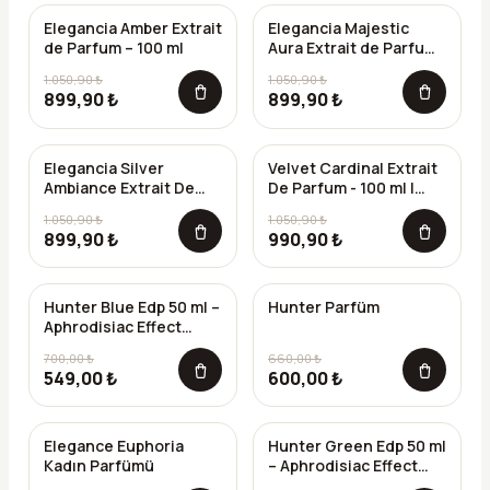
Elegancia Amber Extrait
Elegancia Majestic
-%
14
-%
14
de Parfum – 100 ml
Aura Extrait de Parfum
– 100 ml
1.050,90 ₺
1.050,90 ₺
899,90 ₺
899,90 ₺
Elegancia Silver
Velvet Cardinal Extrait
-%
14
-%
6
Ambiance Extrait De
De Parfum - 100 ml |
Parfum - 100 ml
Dubai Esintili Niş
1.050,90 ₺
1.050,90 ₺
Unisex Parfüm
899,90 ₺
990,90 ₺
Hunter Blue Edp 50 ml –
Hunter Parfüm
-%
22
-%
9
Aphrodisiac Effect
Yüksek Kalıcılıkta
700,00 ₺
660,00 ₺
Unisex Parfüm
549,00 ₺
600,00 ₺
Elegance Euphoria
Hunter Green Edp 50 ml
-%
33
-%
12
Kadın Parfümü
– Aphrodisiac Effect
Yüksek Kalıcılıkta