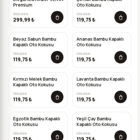
Premium
Oto Kokusu
359,99 ₺
130,00 ₺
299,99 ₺
119,75 ₺
Beyaz Sabun Bambu
Ananas Bambu Kapaklı
-%
8
-%
8
Kapaklı Oto Kokusu
Oto Kokusu
130,00 ₺
130,00 ₺
119,75 ₺
119,75 ₺
Kırmızı Melek Bambu
Lavanta Bambu Kapaklı
-%
8
-%
8
Kapaklı Oto Kokusu
Oto Kokusu
130,00 ₺
130,00 ₺
119,75 ₺
119,75 ₺
Egzotik Bambu Kapaklı
Yeşil Çay Bambu
-%
8
-%
8
Oto Kokusu
Kapaklı Oto Kokusu
130,00 ₺
130,00 ₺
119,75 ₺
119,75 ₺