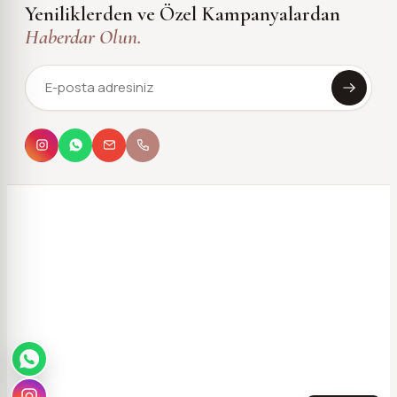
Yeniliklerden ve Özel Kampanyalardan
Haberdar Olun.
Asya
Koku Asistanı · çevrimiçi
Merhaba, ben
Asya
✦
Sana en uygun kokuyu saniyeler içinde bulmana
yardımcı olurum. Aşağıdan seç ya da kendi tarzını
yaz.
Bana koku öner
Hangi parfüm bana uygun?
Oda kokusu önerisi