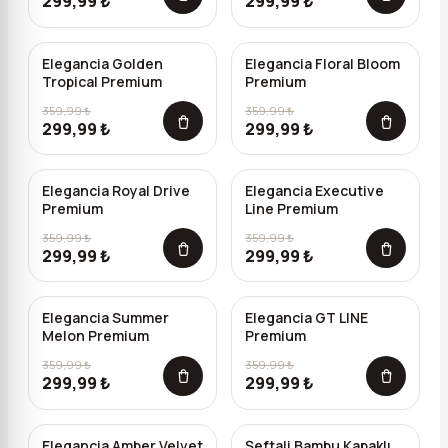
299,99 ₺
299,99 ₺
Elegancia Golden
Elegancia Floral Bloom
-%
17
-%
17
Tropical Premium
Premium
359,99 ₺
359,99 ₺
299,99 ₺
299,99 ₺
Elegancia Royal Drive
Elegancia Executive
-%
17
-%
17
Premium
Line Premium
359,99 ₺
359,99 ₺
299,99 ₺
299,99 ₺
Elegancia Summer
Elegancia GT LINE
-%
17
-%
17
Melon Premium
Premium
359,99 ₺
359,99 ₺
299,99 ₺
299,99 ₺
Elegancia Amber Velvet
Şeftali Bambu Kapaklı
-%
17
-%
8