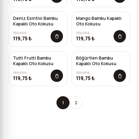
Deniz Esintisi Bambu
Mango Bambu Kapaklı
-%
8
-%
8
Kapaklı Oto Kokusu
Oto Kokusu
130,00 ₺
130,00 ₺
119,75 ₺
119,75 ₺
Tutti Frutti Bambu
Böğürtlen Bambu
-%
8
-%
8
Kapaklı Oto Kokusu
Kapaklı Oto Kokusu
130,00 ₺
130,00 ₺
119,75 ₺
119,75 ₺
1
2