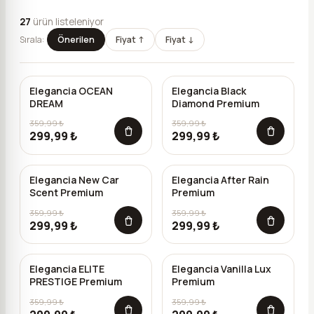
27
ürün listeleniyor
Sırala:
Önerilen
Fiyat ↑
Fiyat ↓
Elegancia OCEAN
Elegancia Black
-%
17
-%
17
DREAM
Diamond Premium
359,99 ₺
359,99 ₺
299,99 ₺
299,99 ₺
Elegancia New Car
Elegancia After Rain
-%
17
-%
17
Scent Premium
Premium
359,99 ₺
359,99 ₺
299,99 ₺
299,99 ₺
Elegancia ELITE
Elegancia Vanilla Lux
-%
17
-%
17
PRESTIGE Premium
Premium
359,99 ₺
359,99 ₺