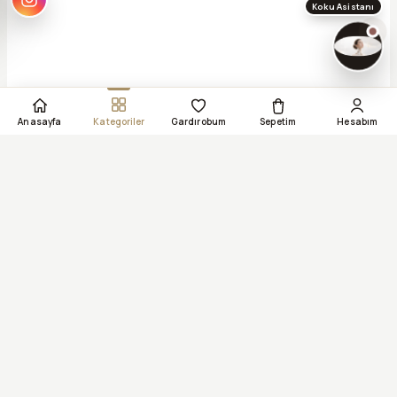
Hediye için koku
Koku Asistanı
Anasayfa
Kategoriler
Gardırobum
Sepetim
Hesabım
256-bit SSL Şifreli Ödeme
PayTR Güvenli Ödeme Altyapısı
Ambalajı Açılmamış Üründe 14 Gün İade
VISA
Mastercard
TROY
American Express