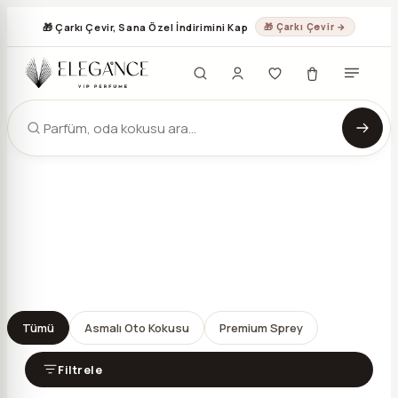
🎁 Çarkı Çevir, Sana Özel İndirimini Kap
🎁 Çarkı Çevir →
Tümü
Asmalı Oto Kokusu
Premium Sprey
Filtrele