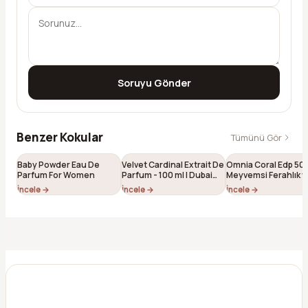
Soruyu Gönder
Benzer Kokular
Tümünü Gör
Baby Powder Eau De
Velvet Cardinal Extrait De
Omnia Coral Edp 50 
Parfum For Women
Parfum - 100 ml | Dubai
Meyvemsi Ferahlık v
Esintili Niş Unisex Parfüm
Çiçeksi Feminen Işılt
İncele →
İncele →
İncele →
184)