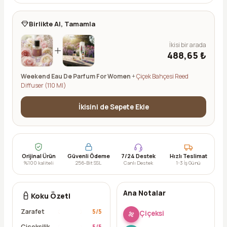
Birlikte Al, Tamamla
İkisi bir arada
488,65 ₺
Weekend Eau De Parfum For Women
+
Çiçek Bahçesi Reed
Diffuser (110 Ml)
İkisini de Sepete Ekle
Orijinal Ürün
Güvenli Ödeme
7/24 Destek
Hızlı Teslimat
%100 kaliteli
256-Bit SSL
Canlı Destek
1-3 İş Günü
Ana Notalar
Koku Özeti
Zarafet
5
/5
Çiçeksi
Çiçeksilik
5
/5