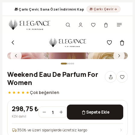
🎁 Çarkı Çevir, Sana Özel İndirimini Kap
🎁 Çarkı Çevir →
Weekend Eau De Parfum For
Women
Çok beğenilen
298,75 ₺
1
Sepete Ekle
KDV dahil
350
₺ ve üzeri siparişlerde ücretsiz kargo