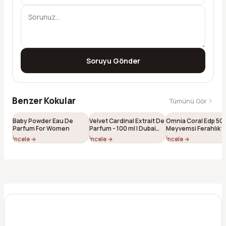
Soruyu Gönder
Benzer Kokular
Tümünü Gör
Baby Powder Eau De
Velvet Cardinal Extrait De
Omnia Coral Edp 50 
Parfum For Women
Parfum - 100 ml | Dubai
Meyvemsi Ferahlık v
Esintili Niş Unisex Parfüm
Çiçeksi Feminen Işılt
İncele →
İncele →
İncele →
184)