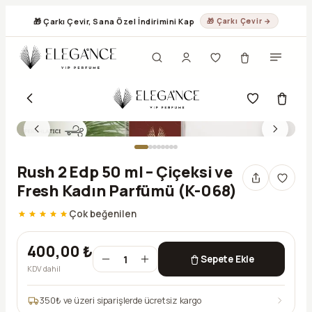
🎁 Çarkı Çevir, Sana Özel İndirimini Kap
🎁 Çarkı Çevir →
Rush 2 Edp 50 ml – Çiçeksi ve
Fresh Kadın Parfümü (K-068)
Çok beğenilen
400,00 ₺
1
Sepete Ekle
KDV dahil
350
₺ ve üzeri siparişlerde ücretsiz kargo