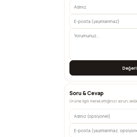
Değer
Soru & Cevap
Ürünle ilgili merak ettiğinizi sorun; eki