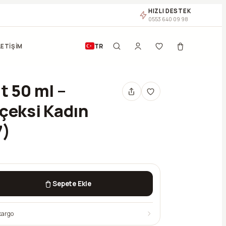
HIZLI DESTEK
0553 640 09 98
TR
LETİŞİM
t 50 ml –
çeksi Kadın
7)
Sepete Ekle
kargo