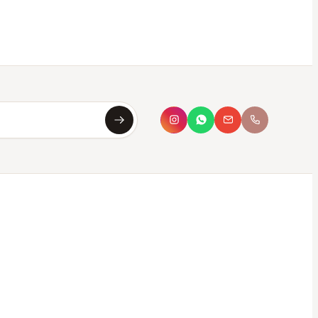
Asya
Koku Asistanı · çevrimiçi
Merhaba, ben
Asya
✦
Sana en uygun kokuyu saniyeler içinde
bulmana yardımcı olurum. Aşağıdan seç ya da
kendi tarzını yaz.
Bana koku öner
Hangi parfüm bana uygun?
Oda kokusu önerisi