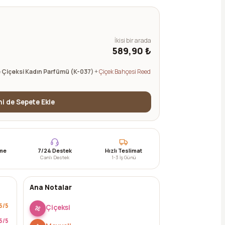
İkisi bir arada
589,90 ₺
 Çiçeksi Kadın Parfümü (K-037)
+
Çiçek Bahçesi Reed
ini de Sepete Ekle
eme
7/24 Destek
Hızlı Teslimat
Canlı Destek
1-3 İş Günü
Ana Notalar
5
/5
Çiçeksi
5
/5