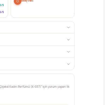
Meyveli
5
/5
5
/5
Çiçeksi Kadın Parfümü (K-037)” için yorum yapan ilk