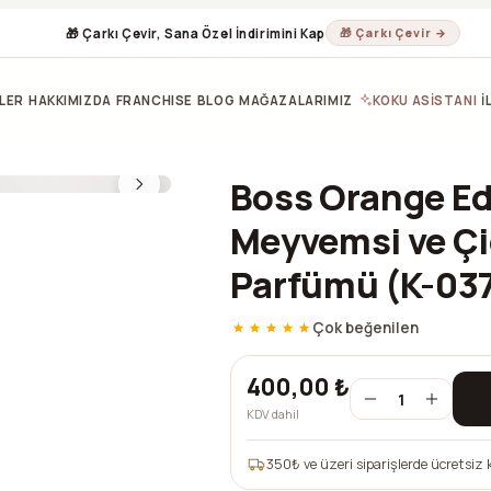
🎁 Çarkı Çevir, Sana Özel İndirimini Kap
🎁 Çarkı Çevir →
LER
HAKKIMIZDA
FRANCHISE
BLOG
MAĞAZALARIMIZ
KOKU ASİSTANI
İ
Boss Orange Ed
Meyvemsi ve Çi
Parfümü (K-03
Çok beğenilen
400,00 ₺
1
KDV dahil
350
₺ ve üzeri siparişlerde ücretsiz 