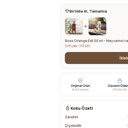
Birlikte Al, Tamamla
Boss Orange Edt 50 ml – Meyvemsi ve
Diffuser (110 Ml)
İkis
Orijinal Ürün
Güvenli Öd
%100 kaliteli
256-Bit SSL
Koku Özeti
Zarafet
Çiçeksilik