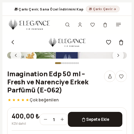
🎁 Çarkı Çevir, Sana Özel İndirimini Kap
🎁 Çarkı Çevir →
Imagination Edp 50 ml –
Fresh ve Narenciye Erkek
Parfümü (E-062)
Çok beğenilen
400,00 ₺
1
Sepete Ekle
KDV dahil