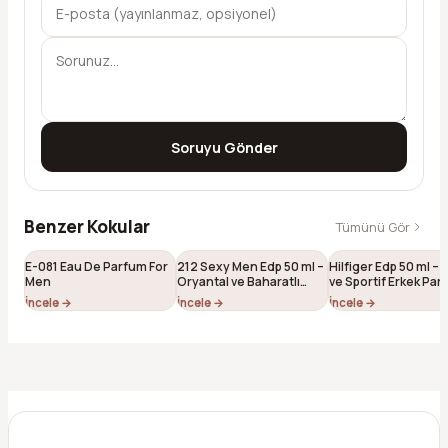
Soruyu Gönder
Benzer Kokular
Tümünü Gör
E-081 Eau De Parfum For
212 Sexy Men Edp 50 ml –
Hilfiger Edp 50 ml – 
Men
Oryantal ve Baharatlı
ve Sportif Erkek Pa
Erkek Parfümü (E-038)
(E-028)
İncele →
İncele →
İncele →