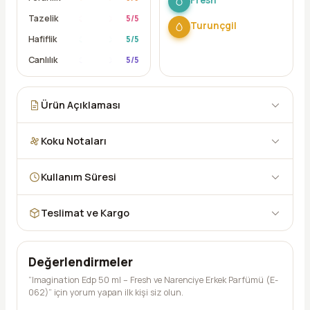
Tazelik
5
/5
Turunçgil
Hafiflik
5
/5
Canlılık
5
/5
Ürün Açıklaması
Koku Notaları
Kullanım Süresi
Teslimat ve Kargo
Değerlendirmeler
“Imagination Edp 50 ml – Fresh ve Narenciye Erkek Parfümü (E-
062)” için yorum yapan ilk kişi siz olun.