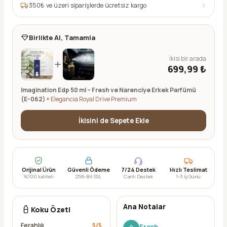
350
₺ ve üzeri siparişlerde ücretsiz kargo
Birlikte Al, Tamamla
İkisi bir arada
699,99 ₺
Imagination Edp 50 ml – Fresh ve Narenciye Erkek Parfümü
(E-062)
+
Elegancia Royal Drive Premium
İkisini de Sepete Ekle
Orijinal Ürün
Güvenli Ödeme
7/24 Destek
Hızlı Teslimat
%100 kaliteli
256-Bit SSL
Canlı Destek
1-3 İş Günü
Ana Notalar
Koku Özeti
Ferahlık
5
/5
Fresh