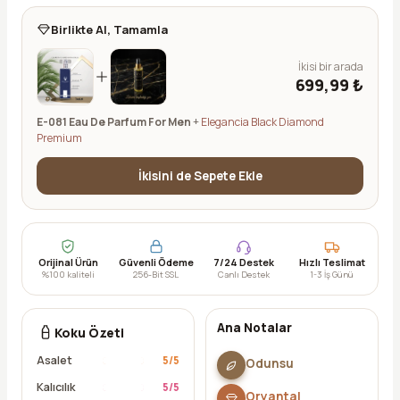
Birlikte Al, Tamamla
İkisi bir arada
699,99 ₺
E-081 Eau De Parfum For Men
+
Elegancia Black Diamond
Premium
İkisini de Sepete Ekle
Orijinal Ürün
Güvenli Ödeme
7/24 Destek
Hızlı Teslimat
%100 kaliteli
256-Bit SSL
Canlı Destek
1-3 İş Günü
Ana Notalar
Koku Özeti
Asalet
5
/5
Odunsu
Kalıcılık
5
/5
Oryantal