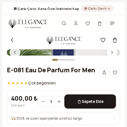
🎁 Çarkı Çevir, Sana Özel İndirimini Kap
🎁 Çarkı Çevir →
E-081 Eau De Parfum For Men
Çok beğenilen
400,00 ₺
1
Sepete Ekle
KDV dahil
350
₺ ve üzeri siparişlerde ücretsiz kargo