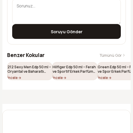
Soruyu Gönder
Benzer Kokular
Tümünü Gör
212 Sexy Men Edp 50 ml –
Hilfiger Edp 50 ml – Ferah
Green Edp 50 ml – F
Oryantal ve Baharatlı
ve Sportif Erkek Parfümü
ve Spor Erkek Parf
Erkek Parfümü (E-038)
(E-028)
(E-101)
İncele →
İncele →
İncele →