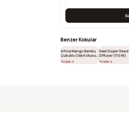
S
Benzer Kokular
Africa Mango Bambu
Saklı Düşler Reed
Çubuklu Oda Kokusu
Diffuser (110 Ml)
130 ml
İncele →
İncele →