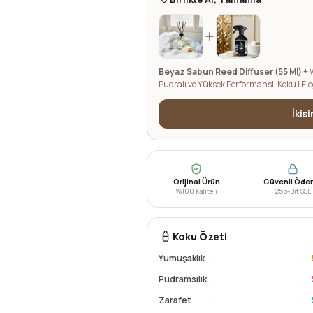
Beyaz Sabun Reed Diffuser (55 Ml)
+
Pudralı ve Yüksek Performanslı Koku | 
İkis
Orijinal Ürün
Güvenli Öd
%100 kaliteli
256-Bit SSL
Koku Özeti
Yumuşaklık
Pudramsılık
Zarafet