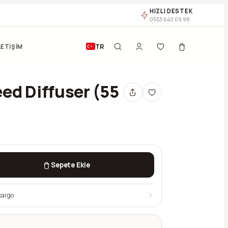
HIZLI DESTEK
0553 640 09 98
TR
LETİŞİM
ed Diffuser (55
Sepete Ekle
kargo