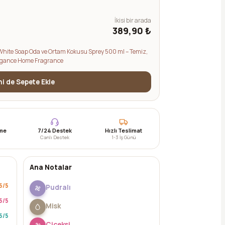
İkisi bir arada
389,90 ₺
White Soap Oda ve Ortam Kokusu Sprey 500 ml – Temiz,
Elegance Home Fragrance
ini de Sepete Ekle
eme
7/24 Destek
Hızlı Teslimat
Canlı Destek
1-3 İş Günü
Ana Notalar
5
/5
Pudralı
5
/5
Misk
5
/5
Çiçeksi