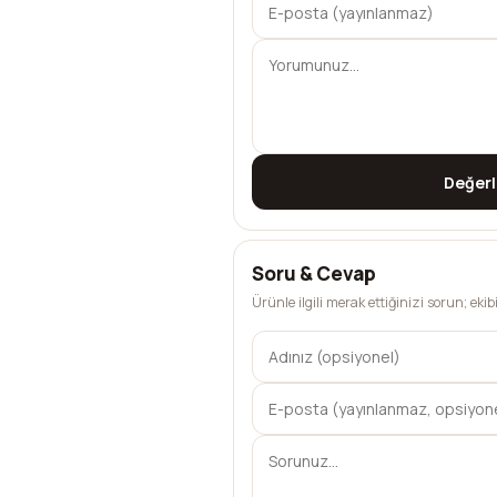
Değer
Soru & Cevap
Ürünle ilgili merak ettiğinizi sorun; eki