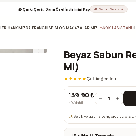
🎁 Çarkı Çevir, Sana Özel İndirimini Kap
🎁 Çarkı Çevir →
LER
HAKKIMIZDA
FRANCHISE
BLOG
MAĞAZALARIMIZ
KOKU ASİSTANI
İ
Beyaz Sabun Re
Ml)
Çok beğenilen
139,90 ₺
1
KDV dahil
350
₺ ve üzeri siparişlerde ücretsiz 
Birlikte Al, Tamamla