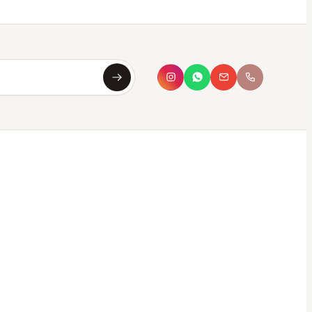
Asya
Koku Asistanı · çevrimiçi
Merhaba, ben
Asya
✦
Sana en uygun kokuyu saniyeler içinde
bulmana yardımcı olurum. Aşağıdan seç ya da
kendi tarzını yaz.
Bana koku öner
Hangi parfüm bana uygun?
Oda kokusu önerisi
Hediye için koku