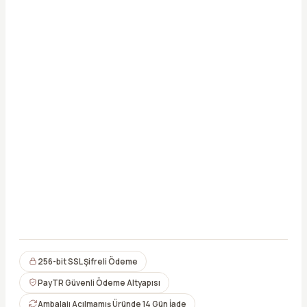
Asya
Koku Asistanı · çevrimiçi
Merhaba, ben
Asya
✦
Sana en uygun kokuyu saniyeler içinde bulmana
yardımcı olurum. Aşağıdan seç ya da kendi tarzını
256-bit SSL Şifreli Ödeme
yaz.
PayTR Güvenli Ödeme Altyapısı
Ambalajı Açılmamış Üründe 14 Gün İade