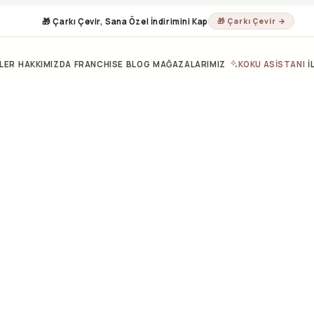
🎁 Çarkı Çevir, Sana Özel İndirimini Kap
🎁 Çarkı Çevir →
LER
HAKKIMIZDA
FRANCHISE
BLOG
MAĞAZALARIMIZ
KOKU ASİSTANI
İ