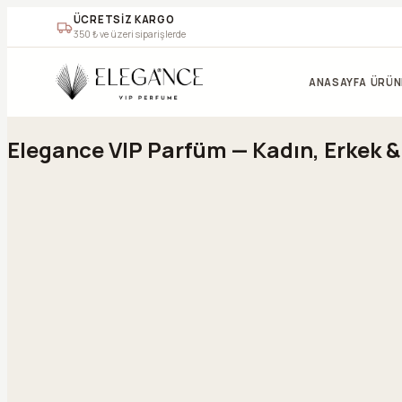
ÜCRETSİZ KARGO
350
₺ ve üzeri siparişlerde
Geç
ANASAYFA
ÜRÜN
Elegance VIP Parfüm — Kadın, Erkek 