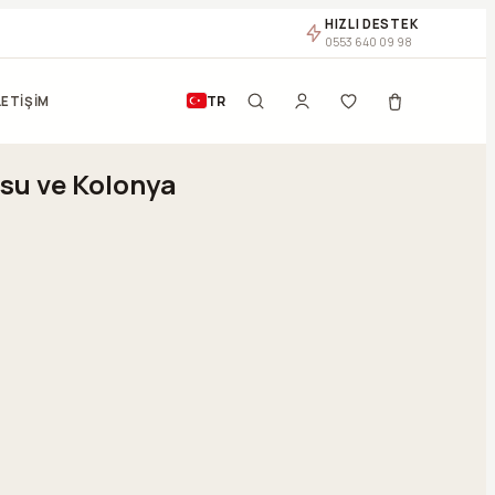
HIZLI DESTEK
0553 640 09 98
TR
LETİŞİM
su ve Kolonya