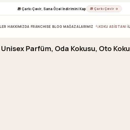
🎁 Çarkı Çevir, Sana Özel İndirimini Kap
🎁 Çarkı Çevir →
LER
HAKKIMIZDA
FRANCHISE
BLOG
MAĞAZALARIMIZ
KOKU ASİSTANI
İ
& Unisex Parfüm, Oda Kokusu, Oto Koku