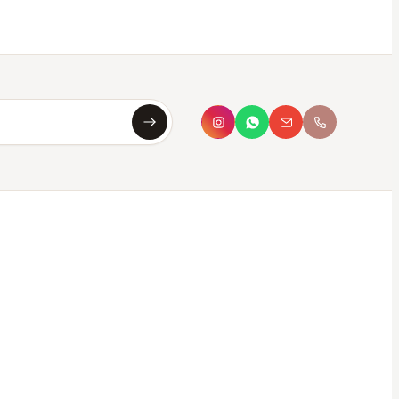
Asya
Koku Asistanı · çevrimiçi
Merhaba, ben
Asya
✦
Sana en uygun kokuyu saniyeler içinde
bulmana yardımcı olurum. Aşağıdan seç ya da
kendi tarzını yaz.
Bana koku öner
Hangi parfüm bana uygun?
Oda kokusu önerisi
Hediye için koku