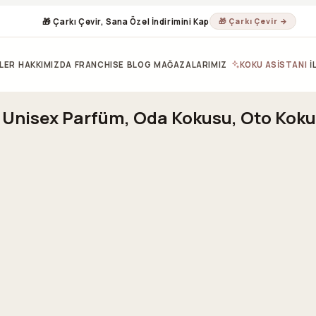
🎁 Çarkı Çevir, Sana Özel İndirimini Kap
🎁 Çarkı Çevir →
LER
HAKKIMIZDA
FRANCHISE
BLOG
MAĞAZALARIMIZ
KOKU ASİSTANI
İ
& Unisex Parfüm, Oda Kokusu, Oto Koku