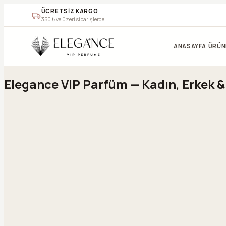
ÜCRETSİZ KARGO
350
₺ ve üzeri siparişlerde
Geç
ANASAYFA
ÜRÜN
Elegance VIP Parfüm — Kadın, Erkek 