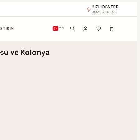
HIZLI DESTEK
0553 640 09 98
TR
LETİŞİM
su ve Kolonya