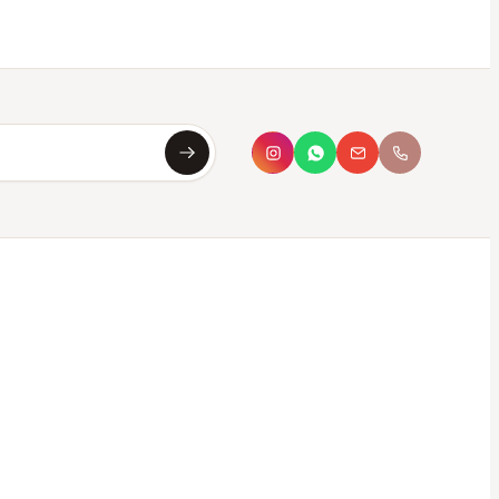
Asya
Koku Asistanı · çevrimiçi
Merhaba, ben
Asya
✦
Sana en uygun kokuyu saniyeler içinde
bulmana yardımcı olurum. Aşağıdan seç ya da
kendi tarzını yaz.
Bana koku öner
Hangi parfüm bana uygun?
Oda kokusu önerisi
Hediye için koku