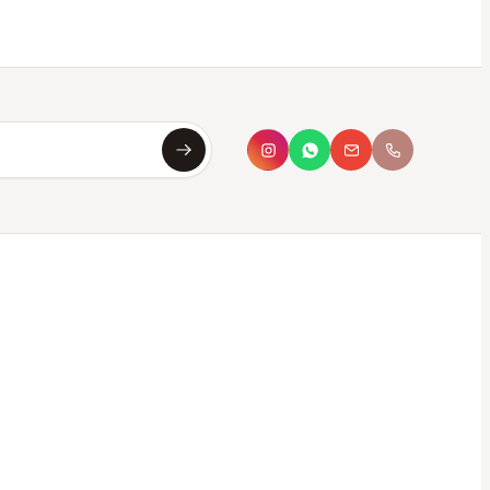
Asya
Koku Asistanı · çevrimiçi
Merhaba, ben
Asya
✦
Sana en uygun kokuyu saniyeler içinde
bulmana yardımcı olurum. Aşağıdan seç ya da
kendi tarzını yaz.
Bana koku öner
Hangi parfüm bana uygun?
Oda kokusu önerisi
Hediye için koku