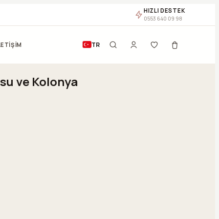
HIZLI DESTEK
0553 640 09 98
TR
LETİŞİM
su ve Kolonya