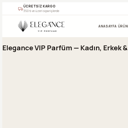
ÜCRETSİZ KARGO
350
₺ ve üzeri siparişlerde
Geç
ANASAYFA
ÜRÜN
Elegance VIP Parfüm — Kadın, Erkek 