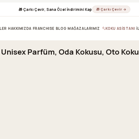
🎁 Çarkı Çevir, Sana Özel İndirimini Kap
🎁 Çarkı Çevir →
LER
HAKKIMIZDA
FRANCHISE
BLOG
MAĞAZALARIMIZ
KOKU ASİSTANI
İ
& Unisex Parfüm, Oda Kokusu, Oto Koku