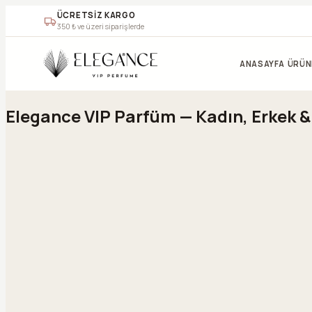
ÜCRETSİZ KARGO
350
₺ ve üzeri siparişlerde
Geç
ANASAYFA
ÜRÜN
Elegance VIP Parfüm — Kadın, Erkek 