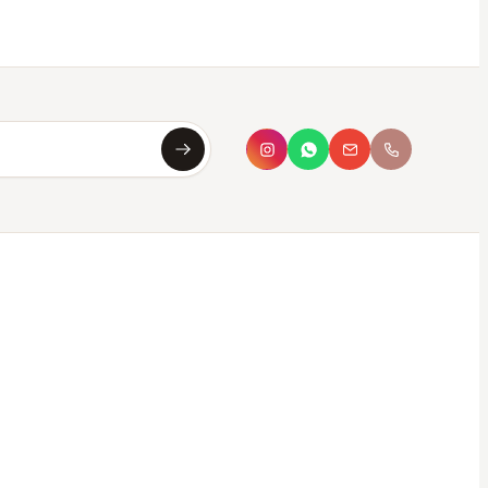
Asya
Koku Asistanı · çevrimiçi
Merhaba, ben
Asya
✦
Sana en uygun kokuyu saniyeler içinde
bulmana yardımcı olurum. Aşağıdan seç ya da
kendi tarzını yaz.
Bana koku öner
Hangi parfüm bana uygun?
Oda kokusu önerisi
Hediye için koku