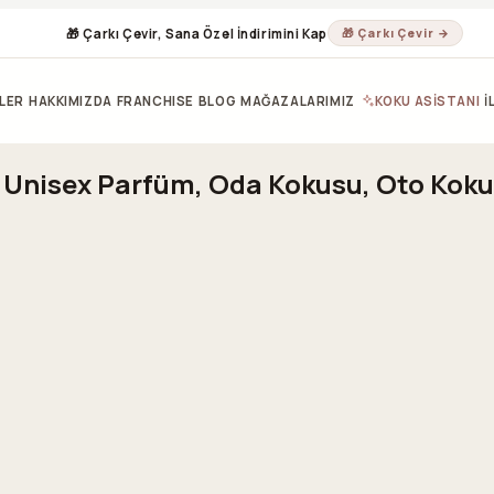
🎁 Çarkı Çevir, Sana Özel İndirimini Kap
🎁 Çarkı Çevir →
LER
HAKKIMIZDA
FRANCHISE
BLOG
MAĞAZALARIMIZ
KOKU ASİSTANI
İ
& Unisex Parfüm, Oda Kokusu, Oto Koku