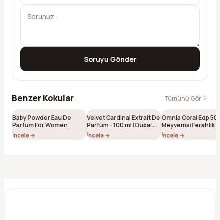
Soruyu Gönder
Benzer Kokular
Tümünü Gör
Baby Powder Eau De
Velvet Cardinal Extrait De
Omnia Coral Edp 50 
Parfum For Women
Parfum - 100 ml | Dubai
Meyvemsi Ferahlık v
Esintili Niş Unisex Parfüm
Çiçeksi Feminen Işılt
İncele →
İncele →
İncele →
184)