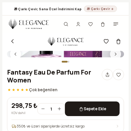
🎁 Çarkı Çevir, Sana Özel İndirimini Kap
🎁 Çarkı Çevir →
Fantasy Eau De Parfum For
Women
Çok beğenilen
298,75 ₺
1
Sepete Ekle
KDV dahil
350
₺ ve üzeri siparişlerde ücretsiz kargo