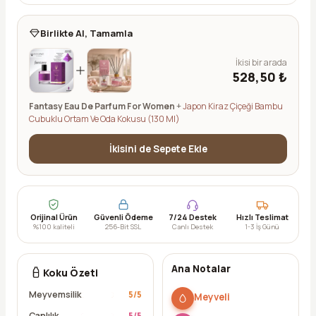
Birlikte Al, Tamamla
İkisi bir arada
528,50 ₺
Fantasy Eau De Parfum For Women
+
Japon Kiraz Çiçeği Bambu
Cubuklu Ortam Ve Oda Kokusu (130 Ml)
İkisini de Sepete Ekle
Orijinal Ürün
Güvenli Ödeme
7/24 Destek
Hızlı Teslimat
%100 kaliteli
256-Bit SSL
Canlı Destek
1-3 İş Günü
Ana Notalar
Koku Özeti
Meyvemsilik
5
/5
Meyveli
Canlılık
5
/5