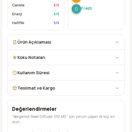
Canlılık
5
/5
Fresh
Enerji
5
/5
Hafiflik
5
/5
Ürün Açıklaması
Koku Notaları
Kullanım Süresi
Teslimat ve Kargo
Değerlendirmeler
“Bergamot Reed Diffuser (110 Ml)” için yorum yapan ilk kişi siz
olun.