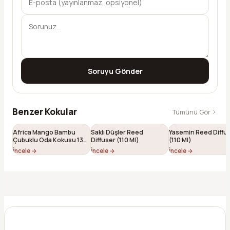
Soruyu Gönder
Benzer Kokular
Tümünü Gör
Africa Mango Bambu
Saklı Düşler Reed
Yasemin Reed Diffu
Çubuklu Oda Kokusu 130
Diffuser (110 Ml)
(110 Ml)
ml
İncele →
İncele →
İncele →