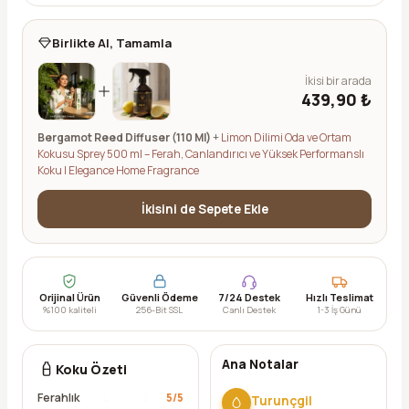
Birlikte Al, Tamamla
İkisi bir arada
439,90 ₺
Bergamot Reed Diffuser (110 Ml)
+
Limon Dilimi Oda ve Ortam
Kokusu Sprey 500 ml – Ferah, Canlandırıcı ve Yüksek Performanslı
Koku | Elegance Home Fragrance
İkisini de Sepete Ekle
Orijinal Ürün
Güvenli Ödeme
7/24 Destek
Hızlı Teslimat
%100 kaliteli
256-Bit SSL
Canlı Destek
1-3 İş Günü
Ana Notalar
Koku Özeti
Ferahlık
5
/5
Turunçgil