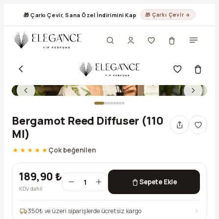
🎁 Çarkı Çevir, Sana Özel İndirimini Kap
🎁 Çarkı Çevir →
Bergamot Reed Diffuser (110
Ml)
Çok beğenilen
189,90 ₺
1
Sepete Ekle
KDV dahil
350
₺ ve üzeri siparişlerde ücretsiz kargo