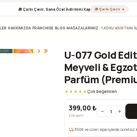
🎁 Çarkı Çevir, Sana Özel İndirimini Kap
🎁 Çarkı Çevir →
LER
HAKKIMIZDA
FRANCHISE
BLOG
MAĞAZALARIMIZ
KOKU ASİSTANI
İ
U-077 Gold Edit
Meyveli & Egzot
Parfüm (Premiu
Çok beğenilen
399,00 ₺
1
KDV dahil
350
₺ ve üzeri siparişlerde ücretsiz 