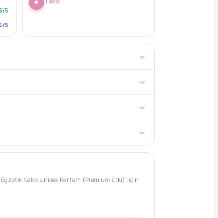
Tatlı
5
/5
4
/5
& Egzotik Kalıcı Unisex Parfüm (Premium Etki)” için