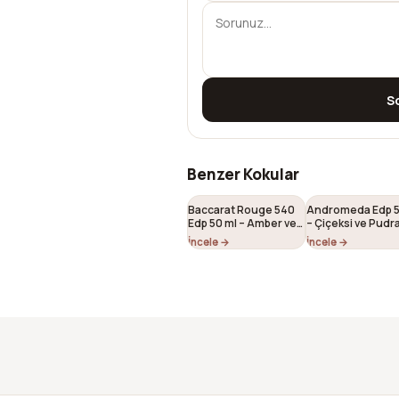
S
Benzer Kokular
Baccarat Rouge 540
Andromeda Edp 5
Edp 50 ml – Amber ve
– Çiçeksi ve Pudra
Tatlı Unisex Parfümü
Unisex Parfümü 
İncele →
İncele →
(U-067)
182)