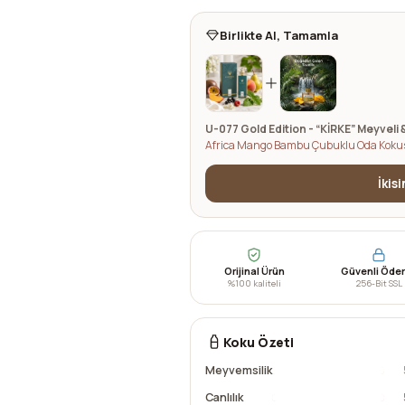
Birlikte Al, Tamamla
U-077 Gold Edition - “KİRKE” Meyveli 
Africa Mango Bambu Çubuklu Oda Kokus
İkis
Orijinal Ürün
Güvenli Öd
%100 kaliteli
256-Bit SSL
Koku Özeti
Meyvemsilik
Canlılık