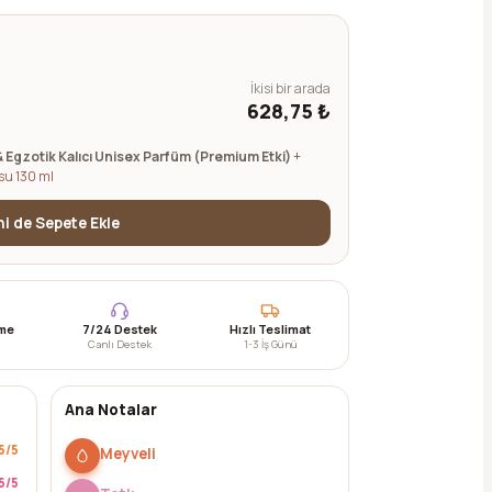
İkisi bir arada
628,75 ₺
& Egzotik Kalıcı Unisex Parfüm (Premium Etki)
+
u 130 ml
ini de Sepete Ekle
eme
7/24 Destek
Hızlı Teslimat
Canlı Destek
1-3 İş Günü
Ana Notalar
5
/5
Meyveli
5
/5