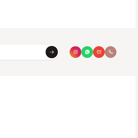
Asya
Koku Asistanı · çevrimiçi
Merhaba, ben
Asya
✦
Sana en uygun kokuyu saniyeler içinde
bulmana yardımcı olurum. Aşağıdan seç ya da
kendi tarzını yaz.
Bana koku öner
Hangi parfüm bana uygun?
Oda kokusu önerisi