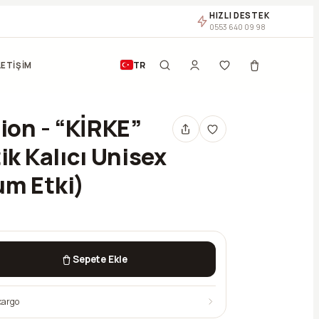
HIZLI DESTEK
0553 640 09 98
TR
LETİŞİM
ion - “KİRKE”
ik Kalıcı Unisex
m Etki)
Sepete Ekle
kargo