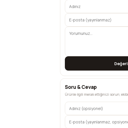
Değer
Soru & Cevap
Ürünle ilgili merak ettiğinizi sorun; eki